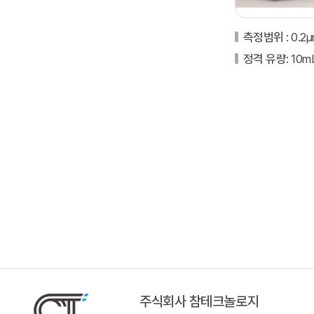
측정범위
: 0.2
정격 유량
: 10m
주식회사 참테크놀로지