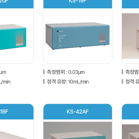
20F
KS-19F
2μm
측정범위
: 0.03μm
측정
L/min
정격 유량
: 10mL/min
정격 
18F
KS-42AF