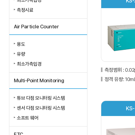
최소가측입경
KS-
측정시료
Air Particle Counter
용도
유량
최소가측입경
측정범위
: 0.0
정격 유량
: 10m
Multi-Point Monitoring
튜브 다점 모니터링 시스템
센서 다점 모니터링 시스템
KS-
소프트 웨어
ETC