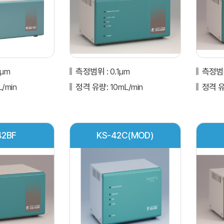
5μm
측정범위
: 0.1μm
측정
L/min
정격 유량
: 10mL/min
정격 
42BF
KS-42C(MOD)