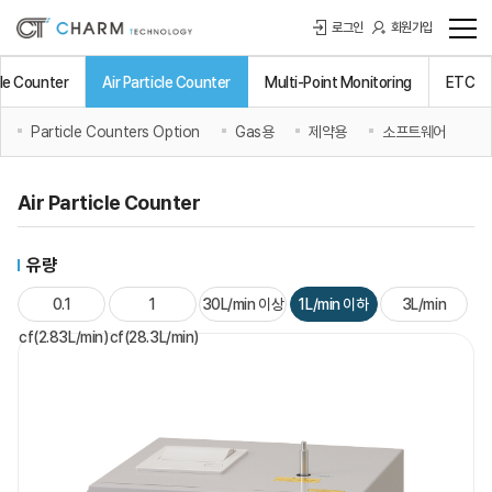
로그인
회원가입
cle Counter
Air Particle Counter
Multi-Point Monitoring
ETC
Particle Counters Option
Gas용
제약용
소프트웨어
Air Particle Counter
유량
0.1
1
30L/min 이상
1L/min 이하
3L/min
cf(2.83L/min)
cf(28.3L/min)