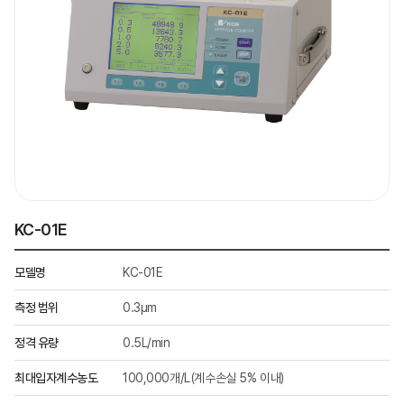
KC-01E
모델명
KC-01E
측정 범위
0.3μm
정격 유량
0.5L/min
최대입자계수농도
100,000개/L(계수손실 5% 이내)