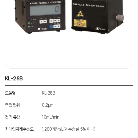
KL-28B
모델명
KL-28B
측정 범위
0.2μm
정격 유량
10mL/min
최대입자계수농도
1,200개/ｍL(계수손실 5% 이내)